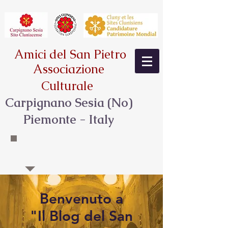
Amici del San Pietro
Associazione
Culturale
Carpignano Sesia (No)
Piemonte - Italy
PULCHRITUDINIS STUDIUM HABENTES
Benvenuto a
"Il Blog del San