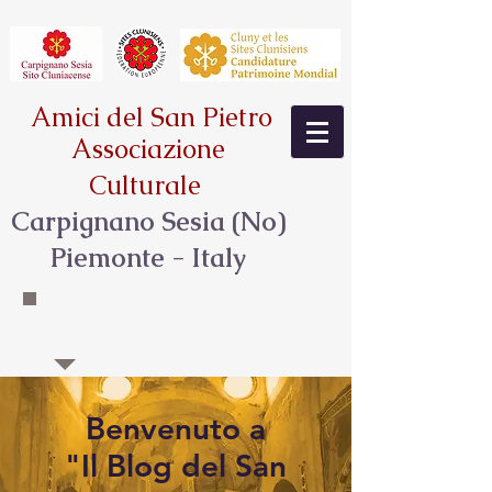
Amici del San Pietro
Associazione
Culturale
Carpignano Sesia (No)
Piemonte - Italy
PULCHRITUDINIS STUDIUM HABENTES
Benvenuto a
"Il Blog del San