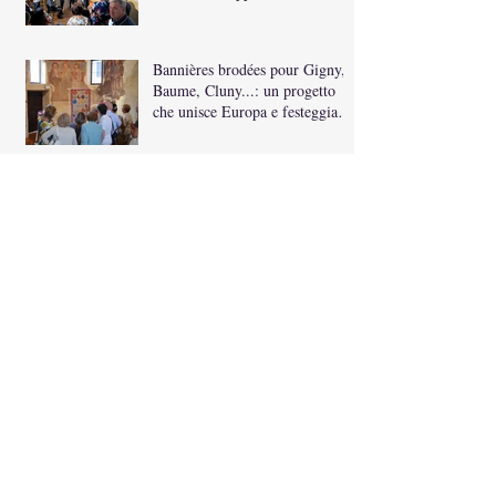
Ruote nella Storia
Bannières brodées pour Gigny,
Baume, Cluny...: un progetto
che unisce Europa e festeggia i
10 anni della bandiera di
Carpignano
Amici del San Pietro nuovo sito
internet On Line
Inaugurazione Bannières
Brodèes di Carpignano Sesia
Search By Tags
Follow Us