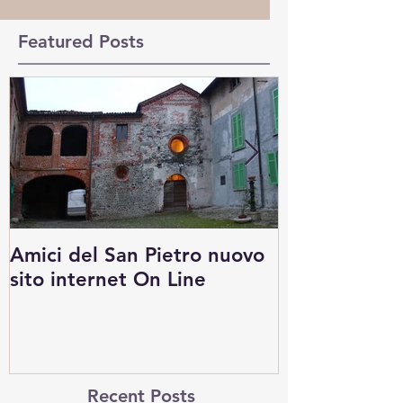
Featured Posts
Amici del San Pietro nuovo
Inaugurazion
sito internet On Line
Brodèes di 
Sesia
Recent Posts